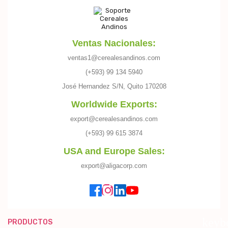
Ventas Nacionales:
ventas1@cerealesandinos.com
(+593) 99 134 5940
José Hernandez S/N, Quito 170208
Worldwide Exports:
export@cerealesandinos.com
(+593) 99 615 3874
USA and Europe Sales:
export@aligacorp.com
keyb
PRODUCTOS