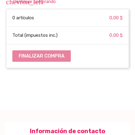
chevron_left
Continuar comprando
0 artículos
0,00 $
Total (impuestos inc.)
0,00 $
FINALIZAR COMPRA
Información de contacto