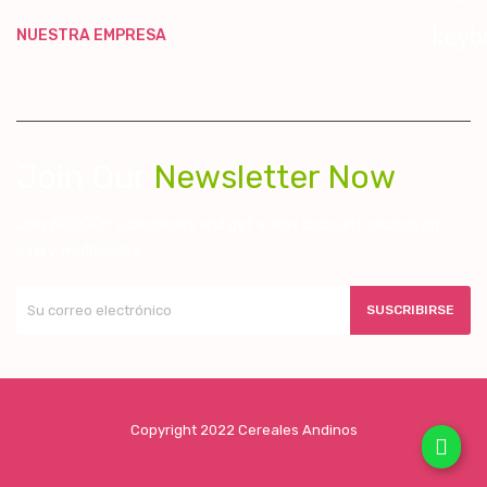
keyb
NUESTRA EMPRESA
Join Our
Newsletter Now
Join 60.000+ subscribers and get a new discount coupon on
every Wednesday.
SUSCRIBIRSE
Copyright 2022 Cereales Andinos