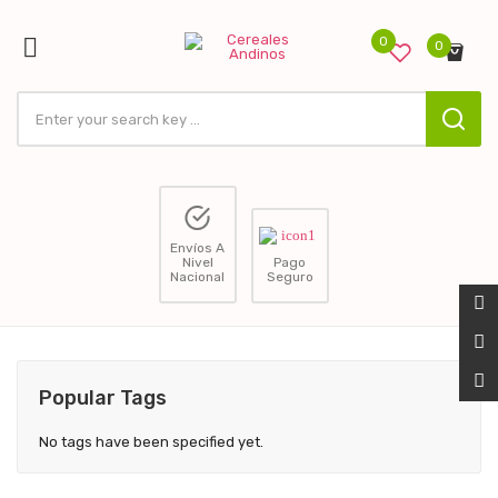

0
0
ck
Envíos A
Nivel
Pago
Nacional
Seguro
Popular Tags
No tags have been specified yet.