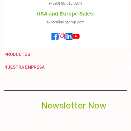
(+593) 99 615 3874
USA and Europe Sales:
export@aligacorp.com
keyb
PRODUCTOS
keyb
NUESTRA EMPRESA
Join Our
Newsletter Now
Join 60.000+ subscribers and get a new discount coupon on
every Wednesday.